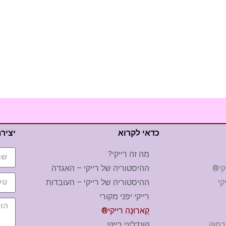
כדאי לקרוא
יציר
מה זה רייקי?
קי®
ההיסטוריה של רייקי – האגדה
קי
ההיסטוריה של רייקי – העובדות
רייקי יפני מקורי
קָארוּנָה רייקי®
מרחוק
קונדליני רייקי