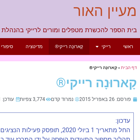
מעיין האור
בית הספר להכשרת מטפלים ומורים לרייקי בהנהלת 
ראשי
רייקי
קָארוּנָה רייקי®
מדיטציה
סיפורי ז
דף הבית
»
קָארוּנָה רייקי®
קָארוּנָה רייקי®
פורסם:
26 באפריל 2015
נמרוד קדם
3,774 צפיות
עודכן: 1 ביולי 2020
עדכון:
החל מתאריך 1 ביולי 2020, תופסק פעילות הנציגים בתוכנית הרישום לקארונה רייקי®.
תהליך מספור התעודות הופסק על ידי המרכז עוד ב