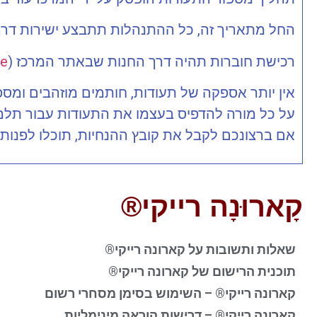
החל מתאריך זה, כל ההתנהלות תתבצע ישירות דרך
רכישת חוברות תהיה דרך החנות שבאתר המרכז (
re
אין יותר אספקה של תעודות, חותמים מוזהבים ומספר
על כל מורה להדפיס בעצמו את התעודות עבור תלמידי
אם ברצונכם לקבל את קובץ ההנחיות, תוכלו לפנות 
קָארוּנָה רייקי®
שאלות ותשובות על קארונה רייקי®
תוכנית הרישום של קארונה רייקי®
קארונה רייקי® – השימוש בסימן מסחרי רשום
קארונה רייקי® – דרישות הוראה מינימליות