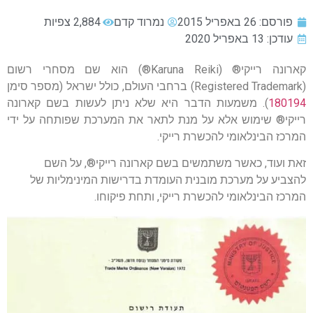
פורסם:
26 באפריל 2015
נמרוד קדם
2,884 צפיות
עודכן: 13 באפריל 2020
קארונה רייקי® (Karuna Reiki®) הוא שם מסחרי רשום
(Registered Trademark) ברחבי העולם, כולל ישראל (מספר סימן
180194
). משמעות הדבר היא שלא ניתן לעשות בשם קארונה
רייקי® שימוש אלא על מנת לתאר את המערכת שפותחה על ידי
המרכז הבינלאומי להכשרת רייקי.
זאת ועוד, כאשר משתמשים בשם קארונה רייקי®, על השם
להצביע על מערכת מובנית העומדת בדרישות המינימליות של
המרכז הבינלאומי להכשרת רייקי, ותחת פיקוחו.