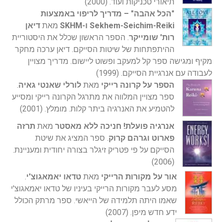
תיאורי טכניקות ועוד. (2000)
"הכל אהבה" – מדריך לריפוי באמצעות
Sekhem-Seichim-Reiki ו-SKHM
מאת
דיאן
רות' שומייקר
. הספר הראשון שכלל את היסטוריית
ההיתפתחות של שיטות הסייקם. דיאן ערכה מחקר
מקיף ומגישה ספר קל למעקב ופשוט ליישום. מדריך מצויין
לעבודה עם אנרגיית הסייקם. (1999)
הספר על קרונה רייקי
מאת
לורלי שאנטי גאיה
.
ספר מצויין המלווה את מתרגל הקרונה רייקי ומסייע
להטמיע את האנרגיה ביתר קלות. מומלץ. (2001)
אנרגיה פועלת! חניכה ללא מאסטר
מאת
תרזה
פארוט וגרהם קרוק
. ספר המציג את שיטת
הסייקם על פי פטריק זיגלר בצורה יחודית ומעניינת.
(2006)
אור על מקורות הרייקי
מאת
טדאו יאמאגוצ'י
.
מסע לעבר מקורות הרייקי בעיניו של טדאו יאמאגוצ'י
שאמו היתה תלמידה של הייאשי. ספר מרתק הכולל
ידע חדש מיפן. (2007)