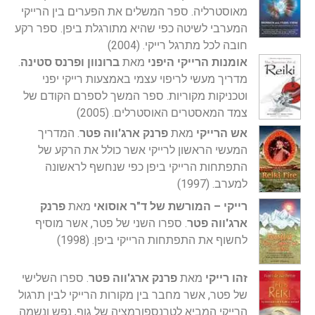
מאוסטרליה. ספר המשלים את הפערים בין הרייקי
המערבי לשיטה כפי שהיא מתורגלת ביפן. ספר רקע
חובה לכל מתרגל רייקי. (2004)
אומנות הרייקי היפני
מאת
ברונוון ופרנס סטינה
.
מדריך מעשי לריפוי עצמי באמצעות רייקי יפני
וטכניקות מקוריות. ספר המשך לספרם הקודם של
צמד המאסטרים האוסטרלים. (2005)
אש הרייקי
מאת
פרנק ארג'ווה פטר
. המדריך
המעשי הראשון לרייקי אשר כולל את הרקע של
התפתחות הרייקי ביפן כפי שנחשף לראשונה
למערב. (1997)
רייקי – המורשת של ד"ר אוסואי
מאת
פרנק
ארג'ווה פטר
. ספרו השני של פטר, אשר מוסיף
לחשוף את התפתחות הרייקי ביפן. (1998)
זהו רייקי
מאת
פרנק ארג'ווה פטר
. ספרו השלישי
של פטר, אשר מחבר בין מקורות הרייקי לבין תרגול
הרייקי המביא לטרנספורמציה של גוף, נפש ונשמה.