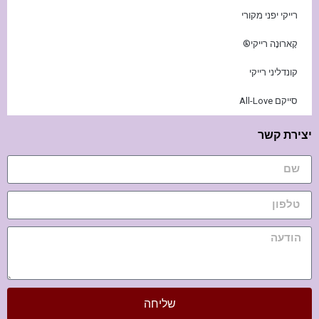
רייקי יפני מקורי
קָארוּנָה רייקי®
קונדליני רייקי
סייקם All-Love
יצירת קשר
שליחה