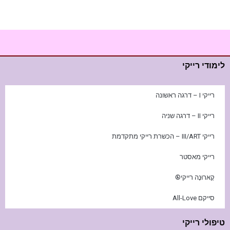
לימודי רייקי
רייקי I – דרגה ראשונה
רייקי II – דרגה שניה
רייקי III/ART – הכשרת רייקי מתקדמת
רייקי מאסטר
קָארוּנָה רייקי®
סייקם All-Love
טיפולי רייקי