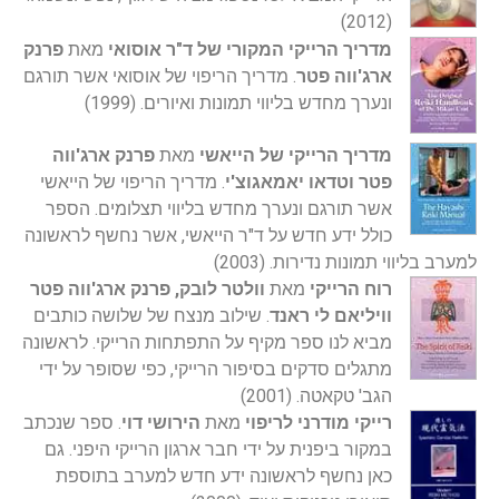
(2012)
מדריך הרייקי המקורי של ד"ר אוסואי
מאת
פרנק
ארג'ווה פטר
. מדריך הריפוי של אוסואי אשר תורגם
ונערך מחדש בליווי תמונות ואיורים. (1999)
מדריך הרייקי של הייאשי
מאת
פרנק ארג'ווה
פטר וטדאו יאמאגוצ'י
. מדריך הריפוי של הייאשי
אשר תורגם ונערך מחדש בליווי תצלומים. הספר
כולל ידע חדש על ד"ר הייאשי, אשר נחשף לראשונה
למערב בליווי תמונות נדירות. (2003)
רוח הרייקי
מאת
וולטר לובק, פרנק ארג'ווה פטר
וויליאם לי ראנד
. שילוב מנצח של שלושה כותבים
מביא לנו ספר מקיף על התפתחות הרייקי. לראשונה
מתגלים סדקים בסיפור הרייקי, כפי שסופר על ידי
הגב' טקאטה. (2001)
רייקי מודרני לריפוי
מאת
הירושי דוי
. ספר שנכתב
במקור ביפנית על ידי חבר ארגון הרייקי היפני. גם
כאן נחשף לראשונה ידע חדש למערב בתוספת